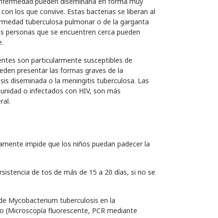
 enfermedad pueden diseminarla en forma muy
on los que convive. Estas bacterias se liberan al
rmedad tuberculosa pulmonar o de la garganta
Las personas que se encuentren cerca pueden
e.
entes son particularmente susceptibles de
ueden presentar las formas graves de la
is diseminada o la meningitis tuberculosa. Las
munidad o infectados con HIV, son más
ral.
riamente impide que los niños puedan padecer la
sistencia de tos de más de 15 a 20 días, si no se
 de Mycobacterium tuberculosis en la
rio (Microscopía fluorescente, PCR mediante