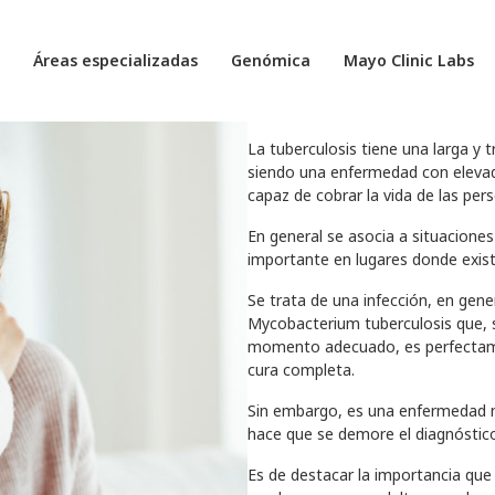
PIRATORIA, PRODUCIDA POR LA BACTERIA MYCOBACTERIUM TUBER
Áreas especializadas
Genómica
Mayo Clinic Labs
El 24 de marzo se celebra el día m
en que el medico alemán Robert K
agente etiológico de la misma en 
La tuberculosis tiene una larga y t
siendo una enfermedad con elevad
capaz de cobrar la vida de las per
En general se asocia a situaciones
importante en lugares donde exist
Se trata de una infección, en gener
Mycobacterium tuberculosis que, s
momento adecuado, es perfectame
cura completa.
Sin embargo, es una enfermedad m
hace que se demore el diagnóstico
Es de destacar la importancia que 