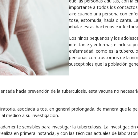
que las personas adultas, con la
importante a todos los contactos c
aire cuando una persona con enfe
tose, estornuda, habla o canta. 
inhalar estas bacterias e infectars
Los niños pequeños y los adolesc
infectarse y enfermar, e incluso p
enfermedad, como es la tuberculos
personas con trastornos de la in
susceptibles que la población gene
orientada hacia prevención de la tuberculosis, esta vacuna no necesa
ratoria, asociada a tos, en general prolongada, de manera que la per
 al médico a su investigación.
damente sensibles para investigar la tuberculosis. La investigación
ealiza en primera instancia, y con las técnicas actuales de laborato