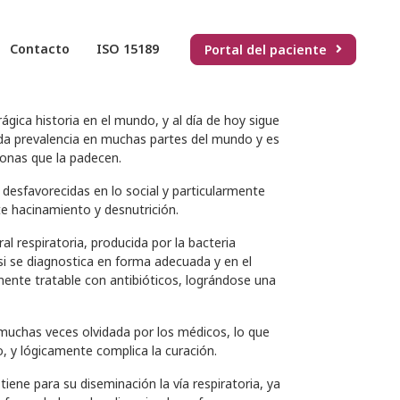
CULOSIS
Contacto
ISO 15189
Portal del paciente
undial de la tuberculosis, haciendo honor a la fecha
och anuncia al mundo el descubrimiento del
1882.
rágica historia en el mundo, y al día de hoy sigue
a prevalencia en muchas partes del mundo y es
sonas que la padecen.
 desfavorecidas en lo social y particularmente
e hacinamiento y desnutrición.
al respiratoria, producida por la bacteria
i se diagnostica en forma adecuada y en el
nte tratable con antibióticos, lográndose una
uchas veces olvidada por los médicos, lo que
, y lógicamente complica la curación.
tiene para su diseminación la vía respiratoria, ya